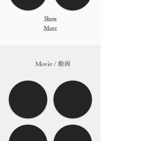
Show
More
Movie / 動画