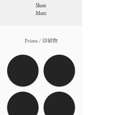
Show
More
Prints / 印刷物